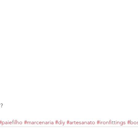
? 
#paiefilho
#marcenaria
#diy
#artesanato
#ironfittings
#bo