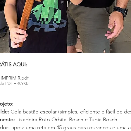
ÁTIS AQUI:
IMPRIMIR
.pdf
de PDF • 409KB
ojeto:
lde:
 Cola bastão escolar (simples, eficiente e fácil de de
mento:
 Lixadeira Roto Orbital Bosch e Tupia Bosch.
dois tipos: uma reta em 45 graus para os vincos e uma 