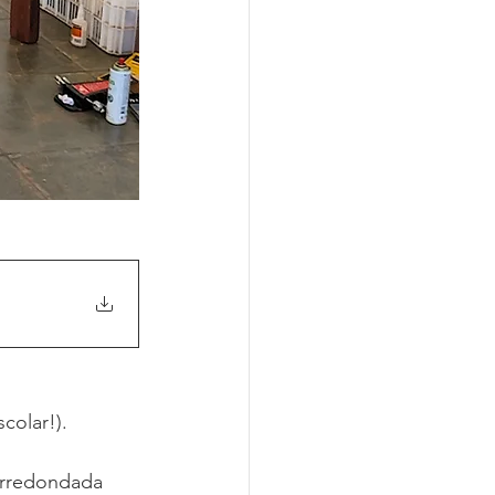
scolar!).
arredondada 