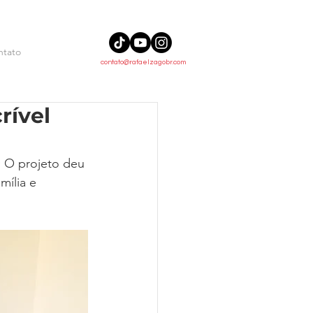
ntato
contato@rafaelzagobr.com
rível
✨ O projeto deu 
mília e 