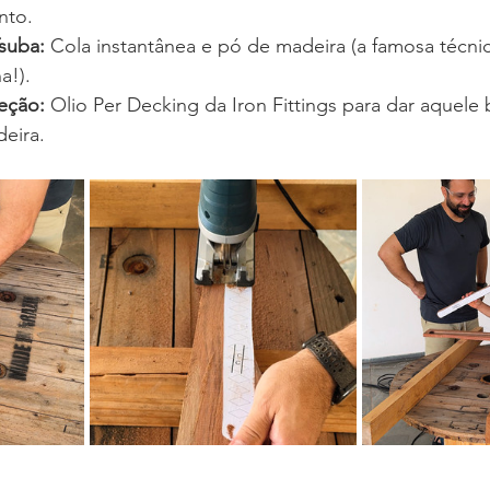
nto.
suba:
 Cola instantânea e pó de madeira (a famosa técnica
a!).
teção:
 Olio Per Decking da Iron Fittings para dar aquele b
eira.