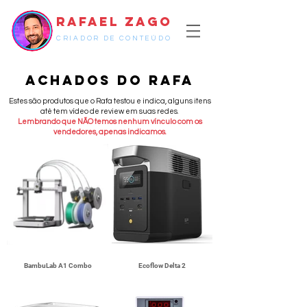
RAFAEL ZAGO
CRIADOR DE CONTEÚDO
Achados do Rafa
Estes são produtos que o Rafa testou e indica, alguns itens
até tem vídeo de review em suas redes.
Lembrando que NÃO temos nenhum vínculo com os
vendedores, apenas indicamos.
BambuLab A1 Combo
Ecoflow Delta 2