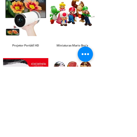
Projetor Portátil HD
Miniaturas Mario Bro's
DDPAI Z40
Seladora a vácuo