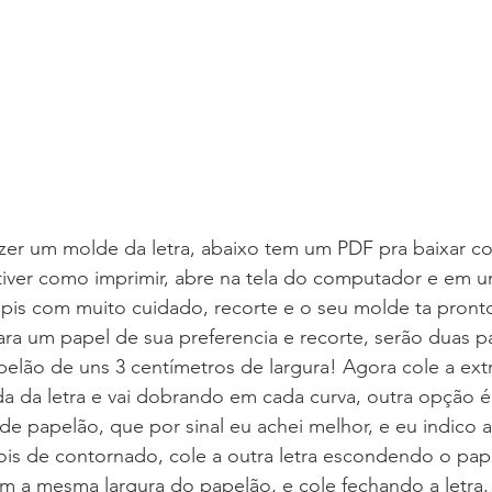
azer um molde da letra, abaixo tem um PDF pra baixar c
 tiver como imprimir, abre na tela do computador e em u
pis com muito cuidado, recorte e o seu molde ta pronto
a um papel de sua preferencia e recorte, serão duas par
pelão de uns 3 centímetros de largura! Agora cole a ex
a da letra e vai dobrando em cada curva, outra opção é 
 papelão, que por sinal eu achei melhor, e eu indico a
ois de contornado, cole a outra letra escondendo o pap
m a mesma largura do papelão, e cole fechando a letra,