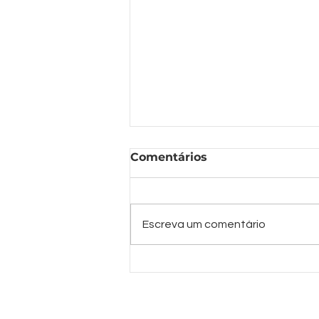
Comentários
Escreva um comentário
DIY SOM HÍBRIDO
TARAMPS, Caixa
Residencial e Automotiva
127V/12V