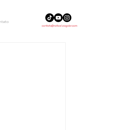
ntato
contato@rafaelzagobr.com