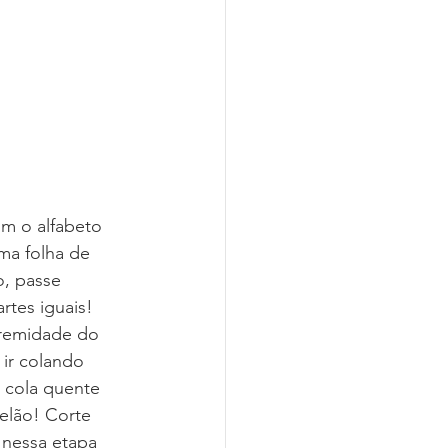
om o alfabeto 
ma folha de 
, passe 
tes iguais! 
tremidade do 
ir colando 
 cola quente 
elão! Corte 
 nessa etapa 