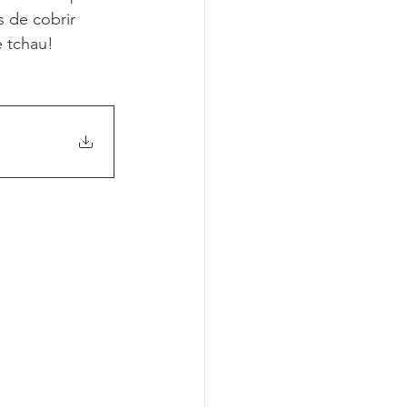
s de cobrir 
 tchau!